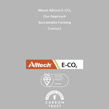
About Alltech E-CO
2
Our Approach
Sustainable Farming
Contact
บาคาร่าออนไลน์
พอตใช้แล้วทิ้ง
แทงบอลออนไลน์
บาคาร่าออนไลน์
ขายบุหรี่ไฟฟ้า
แทงบอล
ขายบุหรี่ไฟฟ้า
iqos
แทงบอล
Heng36
Heng36