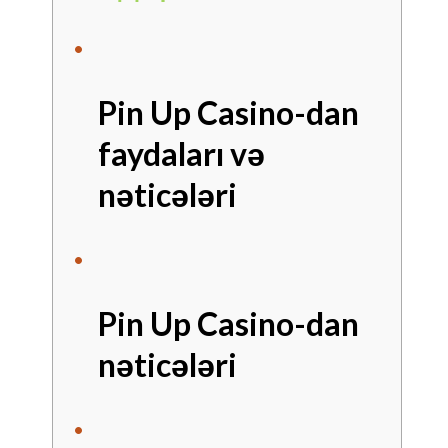
Pin Up Casino-dan
faydaları və
nəticələri
Pin Up Casino-dan
nəticələri