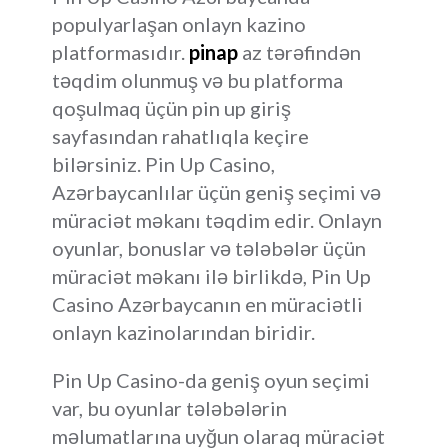
populyarlaşan onlayn kazino
platformasıdır.
pinap
az tərəfindən
təqdim olunmuş və bu platforma
qoşulmaq üçün pin up giriş
sayfasından rahatlıqla keçire
bilərsiniz. Pin Up Casino,
Azərbaycanlılar üçün geniş seçimi və
müraciət məkanı təqdim edir. Onlayn
oyunlar, bonuslar və tələbələr üçün
müraciət məkanı ilə birlikdə, Pin Up
Casino Azərbaycanın en müraciətli
onlayn kazinolarından biridir.
Pin Up Casino-da geniş oyun seçimi
var, bu oyunlar tələbələrin
məlumatlarına uyğun olaraq müraciət