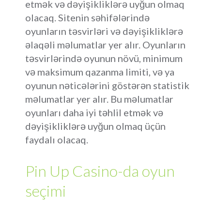
etmək və dəyişikliklərə uyğun olmaq
olacaq. Sitenin səhifələrində
oyunların təsvirləri və dəyişikliklərə
əlaqəli məlumatlar yer alır. Oyunların
təsvirlərində oyunun növü, minimum
və maksimum qazanma limiti, və ya
oyunun nəticələrini göstərən statistik
məlumatlar yer alır. Bu məlumatlar
oyunları daha iyi təhlil etmək və
dəyişikliklərə uyğun olmaq üçün
faydalı olacaq.
Pin Up Casino-da oyun
seçimi