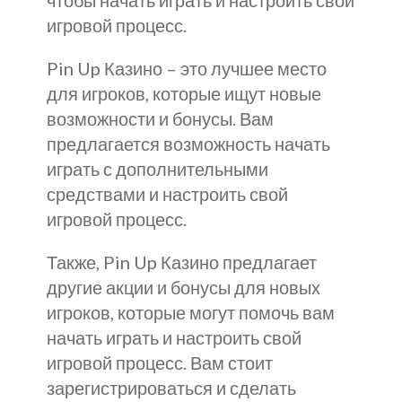
чтобы начать играть и настроить свой
игровой процесс.
Pin Up Казино – это лучшее место
для игроков, которые ищут новые
возможности и бонусы. Вам
предлагается возможность начать
играть с дополнительными
средствами и настроить свой
игровой процесс.
Также, Pin Up Казино предлагает
другие акции и бонусы для новых
игроков, которые могут помочь вам
начать играть и настроить свой
игровой процесс. Вам стоит
зарегистрироваться и сделать