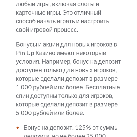
любые игры, включая слоты и
карточные игры. Это отличный
способ начать играть и настроить
свой игровой процесс.
Бонусы и акции для новых игроков в
Pin Up Казино имеют некоторые
условия. Например, бонус на депозит
доступен только для новых игроков,
которые сделали депозит в размере
1 000 рублей или более. Бесплатные
спин доступны только для игроков,
которые сделали депозит в размере
5 000 рублей или более.
Бонус на депозит: 125% от суммы
депозита, но не более 25 000