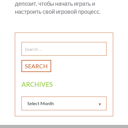
депозит, чтобы начать играть и
настроить свой игровой процесс.
SEARCH
FOR:
ARCHIVES
▼