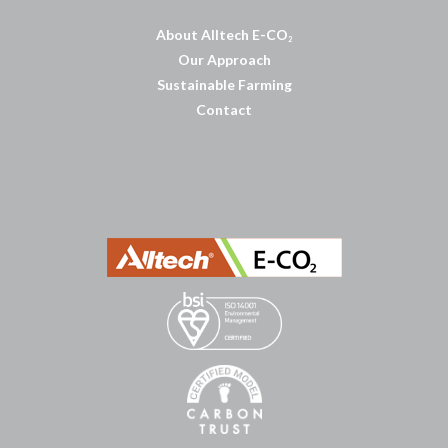
About Alltech E-CO
2
Our Approach
Sustainable Farming
Contact
บาคาร่าออนไลน์
พอตใช้แล้วทิ้ง
แทงบอลออนไลน์
บาคาร่าออนไลน์
ขายบุหรี่ไฟฟ้า
แทงบอล
ขายบุหรี่ไฟฟ้า
iqos
แทงบอล
Heng36
Heng36