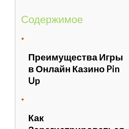
Содержимое
Преимущества Игры
в Онлайн Казино Pin
Up
Как