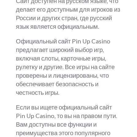
Сайт доступен на русском языке, что
делает его доступным для игроков из
России и других стран, где русский
язык является официальным.
Официальный сайт Pin Up Casino
предлагает широкий выбор игр,
включая слоты, карточные игры,
рулетку и другие. Все игры на сайте
проверены и лицензированы, что
обеспечивает безопасность и
честность игры.
Если вы ищете официальный сайт
Pin Up Casino, то вы на правом пути.
Вам доступны все функции и
преимущества этого популярного