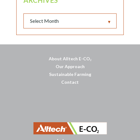
ARCHIVES
▼
About Alltech E-CO
2
Our Approach
Sustainable Farming
Contact
บาคาร่าออนไลน์
พอตใช้แล้วทิ้ง
แทงบอลออนไลน์
บาคาร่าออนไลน์
ขายบุหรี่ไฟฟ้า
แทงบอล
ขายบุหรี่ไฟฟ้า
iqos
แทงบอล
Heng36
Heng36