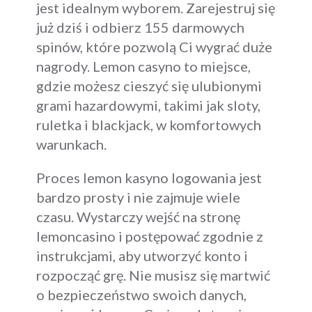
jest idealnym wyborem. Zarejestruj się
już dziś i odbierz 155 darmowych
spinów, które pozwolą Ci wygrać duże
nagrody. Lemon casyno to miejsce,
gdzie możesz cieszyć się ulubionymi
grami hazardowymi, takimi jak sloty,
ruletka i blackjack, w komfortowych
warunkach.
Proces lemon kasyno logowania jest
bardzo prosty i nie zajmuje wiele
czasu. Wystarczy wejść na stronę
lemoncasino i postępować zgodnie z
instrukcjami, aby utworzyć konto i
rozpocząć grę. Nie musisz się martwić
o bezpieczeństwo swoich danych,