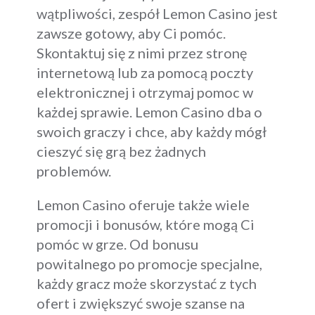
wątpliwości, zespół Lemon Casino jest
zawsze gotowy, aby Ci pomóc.
Skontaktuj się z nimi przez stronę
internetową lub za pomocą poczty
elektronicznej i otrzymaj pomoc w
każdej sprawie. Lemon Casino dba o
swoich graczy i chce, aby każdy mógł
cieszyć się grą bez żadnych
problemów.
Lemon Casino oferuje także wiele
promocji i bonusów, które mogą Ci
pomóc w grze. Od bonusu
powitalnego po promocje specjalne,
każdy gracz może skorzystać z tych
ofert i zwiększyć swoje szanse na