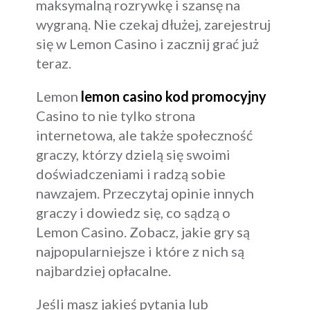
maksymalną rozrywkę i szansę na
wygraną. Nie czekaj dłużej, zarejestruj
się w Lemon Casino i zacznij grać już
teraz.
Lemon
lemon casino kod promocyjny
Casino to nie tylko strona
internetowa, ale także społeczność
graczy, którzy dzielą się swoimi
doświadczeniami i radzą sobie
nawzajem. Przeczytaj opinie innych
graczy i dowiedz się, co sądzą o
Lemon Casino. Zobacz, jakie gry są
najpopularniejsze i które z nich są
najbardziej opłacalne.
Jeśli masz jakieś pytania lub