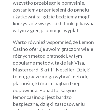
wszystko przebiegnie pomyślnie,
zostaniemy przeniesieni do panelu
użytkownika, gdzie będziemy mogli
korzystać z wszystkich funkcji kasyna,
w tym z gier, promocji i wypłat.
Warto również wspomnieć, że Lemon
Casino oferuje swoim graczom wiele
różnych metod płatności, w tym
popularne metody, takie jak Visa,
Mastercard, Skrill i Neteller. Dzięki
temu, gracze mogą wybrać metodę
płatności, która im najbardziej
odpowiada. Ponadto, kasyno
lemoncasino.pl jest bardzo
bezpieczne, dzięki zastosowaniu