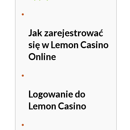
Jak zarejestrować
się w Lemon Casino
Online
Logowanie do
Lemon Casino