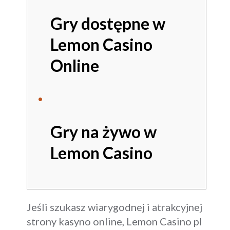
Gry dostępne w
Lemon Casino
Online
Gry na żywo w
Lemon Casino
Jeśli szukasz wiarygodnej i atrakcyjnej
strony kasyno online, Lemon Casino pl