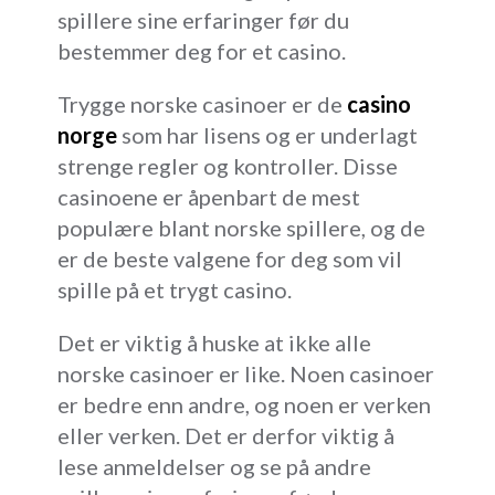
spillere sine erfaringer før du
bestemmer deg for et casino.
Trygge norske casinoer er de
casino
norge
som har lisens og er underlagt
strenge regler og kontroller. Disse
casinoene er åpenbart de mest
populære blant norske spillere, og de
er de beste valgene for deg som vil
spille på et trygt casino.
Det er viktig å huske at ikke alle
norske casinoer er like. Noen casinoer
er bedre enn andre, og noen er verken
eller verken. Det er derfor viktig å
lese anmeldelser og se på andre