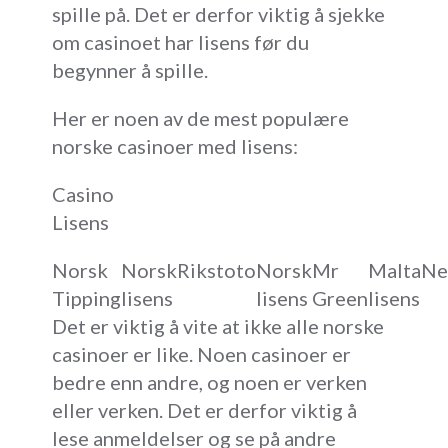
spille på. Det er derfor viktig å sjekke
om casinoet har lisens før du
begynner å spille.
Her er noen av de mest populære
norske casinoer med lisens:
Casino
Lisens
Norsk
Norsk
Rikstoto
Norsk
Mr
Malta
Ne
Tipping
lisens
lisens
Green
lisens
Det er viktig å vite at ikke alle norske
casinoer er like. Noen casinoer er
bedre enn andre, og noen er verken
eller verken. Det er derfor viktig å
lese anmeldelser og se på andre