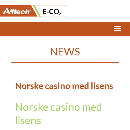
Home
›
Norske casino med lisens
NEWS
Norske casino med lisens
Norske casino med
lisens