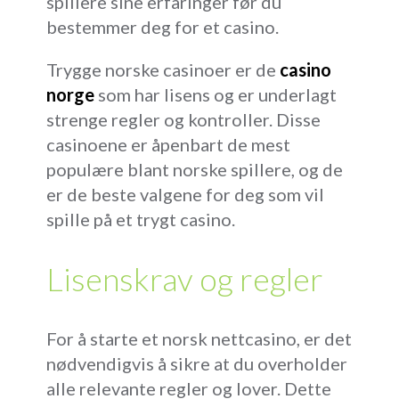
spillere sine erfaringer før du
bestemmer deg for et casino.
Trygge norske casinoer er de
casino
norge
som har lisens og er underlagt
strenge regler og kontroller. Disse
casinoene er åpenbart de mest
populære blant norske spillere, og de
er de beste valgene for deg som vil
spille på et trygt casino.
Lisenskrav og regler
For å starte et norsk nettcasino, er det
nødvendigvis å sikre at du overholder
alle relevante regler og lover. Dette