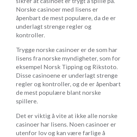
sikrer at casinoet er trygt å spille på.
Norske casinoer med lisens er
åpenbart de mest populære, da de er
underlagt strenge regler og
kontroller.
Trygge norske casinoer er de som har
lisens fra norske myndigheter, som for
eksempel Norsk Tipping og Rikstoto.
Disse casinoene er underlagt strenge
regler og kontroller, og de er åpenbart
de mest populære blant norske
spillere.
Det er viktig å vite at ikke alle norske
casinoer har lisens. Noen casinoer er
utenfor lov og kan være farlige å