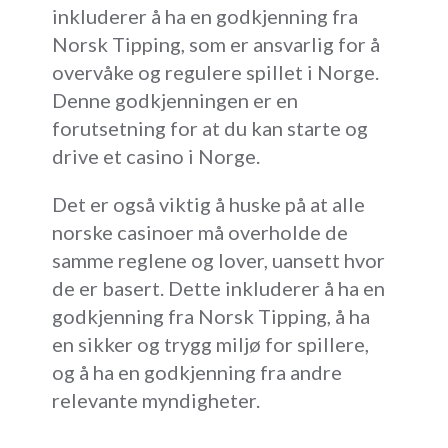
inkluderer å ha en godkjenning fra
Norsk Tipping, som er ansvarlig for å
overvåke og regulere spillet i Norge.
Denne godkjenningen er en
forutsetning for at du kan starte og
drive et casino i Norge.
Det er også viktig å huske på at alle
norske casinoer må overholde de
samme reglene og lover, uansett hvor
de er basert. Dette inkluderer å ha en
godkjenning fra Norsk Tipping, å ha
en sikker og trygg miljø for spillere,
og å ha en godkjenning fra andre
relevante myndigheter.