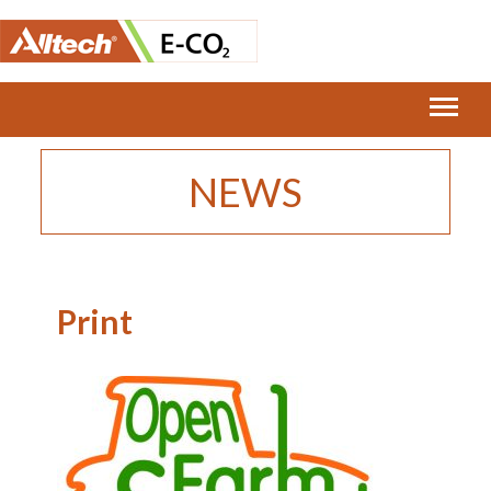
Home
›
Open Farm Sunday at Rectory Farm,
Buckinghamshire
›
Print
NEWS
Print