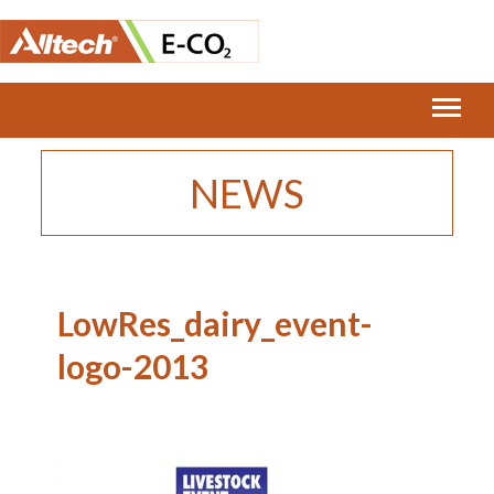
Home
›
E-CO2 Team Exhibit at the Livestock Event
in Birmingham
›
LowRes_dairy_event-logo-2013
NEWS
LowRes_dairy_event-
logo-2013