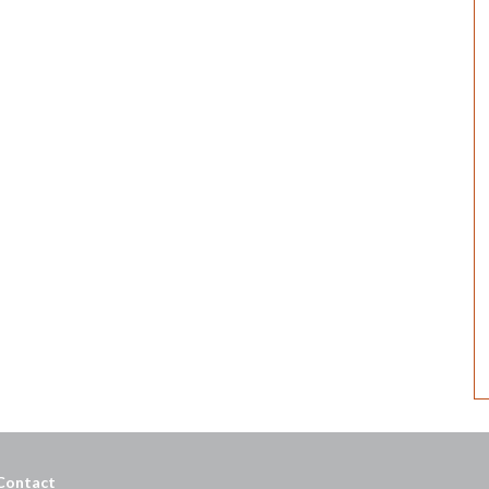
Contact