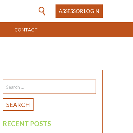
ASSESSOR LOGIN
CONTACT
SEARCH
FOR:
RECENT POSTS