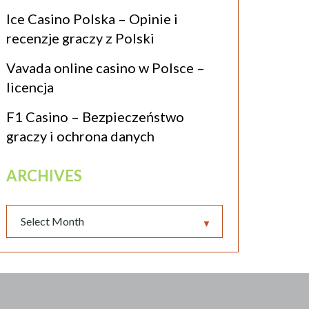
Ice Casino Polska – Opinie i
recenzje graczy z Polski
Vavada online casino w Polsce –
licencja
F1 Casino – Bezpieczeństwo
graczy i ochrona danych
ARCHIVES
▼
Heng36
Heng36