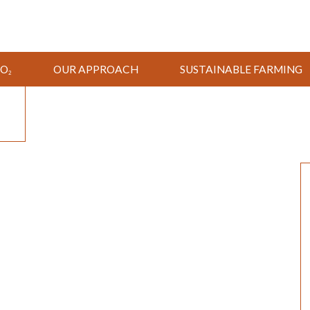
 event
›
the-arable-event
CO
OUR APPROACH
SUSTAINABLE FARMING
2