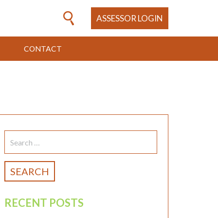
ASSESSOR LOGIN
CONTACT
SEARCH
FOR:
RECENT POSTS