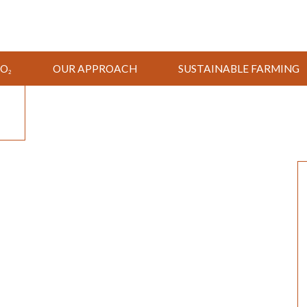
lights
›
conference-thumbnail
CO
OUR APPROACH
SUSTAINABLE FARMING
2