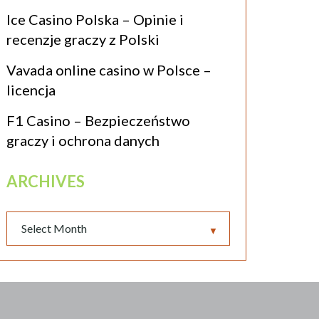
Ice Casino Polska – Opinie i
recenzje graczy z Polski
Vavada online casino w Polsce –
licencja
F1 Casino – Bezpieczeństwo
graczy i ochrona danych
ARCHIVES
▼
Heng36
Heng36