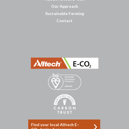
2
Our Approach
Sustainable Farming
Contact
บาคาร่าออนไลน์
พอตใช้แล้วทิ้ง
แทงบอลออนไลน์
บาคาร่าออนไลน์
ขายบุหรี่ไฟฟ้า
แทงบอล
ขายบุหรี่ไฟฟ้า
iqos
แทงบอล
Heng36
Heng36
Find your local Alltech E–