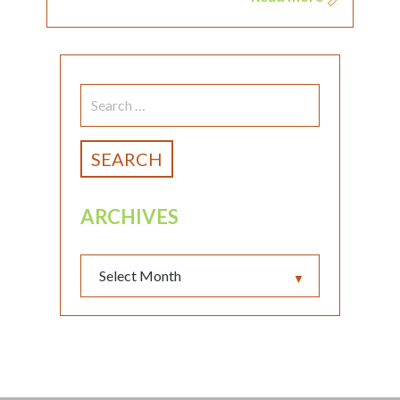
SEARCH
FOR:
ARCHIVES
▼