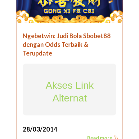
Ngebetwin: Judi Bola Sbobet88
dengan Odds Terbaik &
Terupdate
Akses Link
Alternat
28/03/2014
Read more