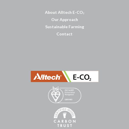
About Alltech E-CO
2
Our Approach
Sustainable Farming
Contact
บาคาร่าออนไลน์
พอตใช้แล้วทิ้ง
แทงบอลออนไลน์
บาคาร่าออนไลน์
ขายบุหรี่ไฟฟ้า
แทงบอล
ขายบุหรี่ไฟฟ้า
iqos
แทงบอล
Heng36
Heng36