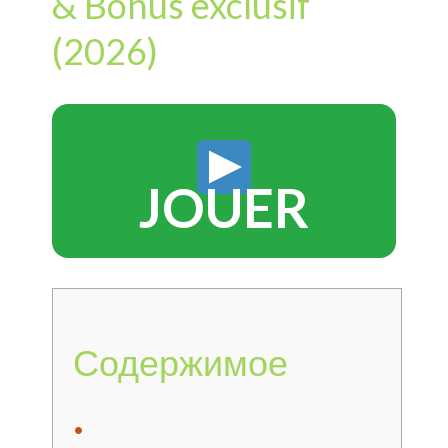
& Bonus exclusif
(2026)
JOUER
Содержимое