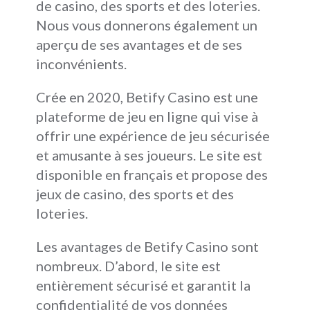
de casino, des sports et des loteries.
Nous vous donnerons également un
aperçu de ses avantages et de ses
inconvénients.
Crée en 2020, Betify Casino est une
plateforme de jeu en ligne qui vise à
offrir une expérience de jeu sécurisée
et amusante à ses joueurs. Le site est
disponible en français et propose des
jeux de casino, des sports et des
loteries.
Les avantages de Betify Casino sont
nombreux. D’abord, le site est
entièrement sécurisé et garantit la
confidentialité de vos données