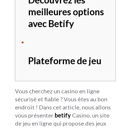
meilleures options
avec Betify
Plateforme de jeu
Vous cherchez un casino en ligne
sécurisé et fiable ? Vous êtes au bon
endroit ! Dans cet article, nous allons
vous présenter
betify
Casino, un site
de jeu en ligne qui propose des jeux