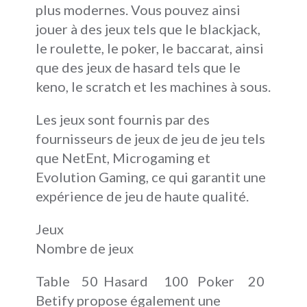
plus modernes. Vous pouvez ainsi
jouer à des jeux tels que le blackjack,
le roulette, le poker, le baccarat, ainsi
que des jeux de hasard tels que le
keno, le scratch et les machines à sous.
Les jeux sont fournis par des
fournisseurs de jeux de jeu de jeu tels
que NetEnt, Microgaming et
Evolution Gaming, ce qui garantit une
expérience de jeu de haute qualité.
Jeux
Nombre de jeux
Table
50
Hasard
100
Poker
20
Betify propose également une