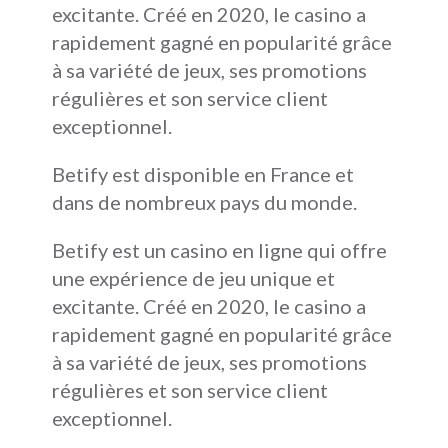
excitante. Créé en 2020, le casino a
rapidement gagné en popularité grâce
à sa variété de jeux, ses promotions
régulières et son service client
exceptionnel.
Betify est disponible en France et
dans de nombreux pays du monde.
Betify est un casino en ligne qui offre
une expérience de jeu unique et
excitante. Créé en 2020, le casino a
rapidement gagné en popularité grâce
à sa variété de jeux, ses promotions
régulières et son service client
exceptionnel.