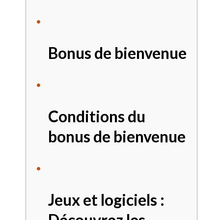
Bonus de bienvenue
Conditions du
bonus de bienvenue
Jeux et logiciels :
Découvrez les