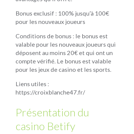
Bonus exclusif : 100% jusqu’à 100€
pour les nouveaux joueurs
Conditions de bonus : le bonus est
valable pour les nouveaux joueurs qui
déposent au moins 20€ et qui ont un
compte vérifié. Le bonus est valable
pour les jeux de casino et les sports.
Liens utiles :
https://croixblanche47.fr/
Présentation du
casino Betify