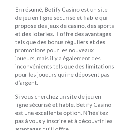
En résumé, Betify Casino est un site
de jeu en ligne sécurisé et fiable qui
propose des jeux de casino, des sports
et des loteries. Il offre des avantages
tels que des bonus réguliers et des
promotions pour les nouveaux
joueurs, mais il y a également des
inconvénients tels que des limitations
pour les joueurs qui ne déposent pas
d’argent.
Si vous cherchez un site de jeu en
ligne sécurisé et fiable, Betify Casino
est une excellente option. N’hésitez
pas à vous y inscrire et à découvrir les
avantages qu’il offre.