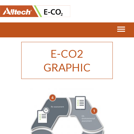
E-CO2
GRAPHIC