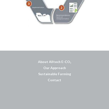
About Alltech E-CO
2
Our Approach
Sustainable Farming
Contact
บาคาร่าออนไลน์
พอตใช้แล้วทิ้ง
แทงบอลออนไลน์
บาคาร่าออนไลน์
ขายบุหรี่ไฟฟ้า
แทงบอล
ขายบุหรี่ไฟฟ้า
iqos
แทงบอล
Heng36
Heng36