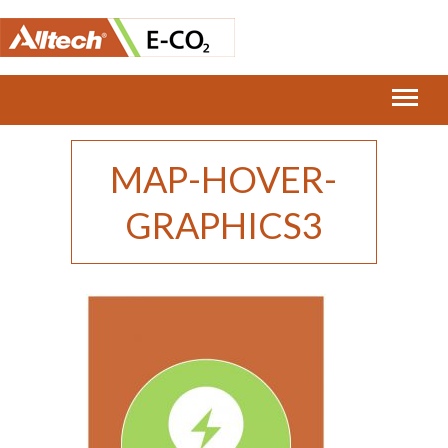
MAP-HOVER-
GRAPHICS3