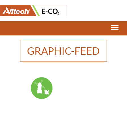
GRAPHIC-FEED