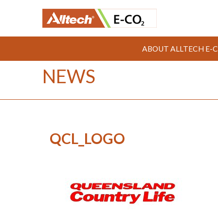
Home
›
QCL_LOGO
ABOUT ALLTECH E-
NEWS
QCL_LOGO