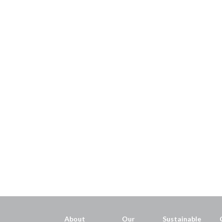
About
Our
Sustainable